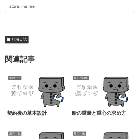
store.line.me
航海日誌
関連記事
船の一生
船の用語集
契約後の基本設計
船の重量と重心の求め方
船の一生
船の一生